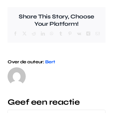
Share This Story, Choose
Your Platform!
Facebook
X
Reddit
LinkedIn
WhatsApp
Tumblr
Pinterest
Vk
Xing
E-
mail
Over de auteur:
Bert
Geef een reactie