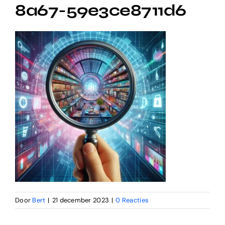
8a67-59e3ce8711d6
Door
Bert
|
21 december 2023
|
0 Reacties