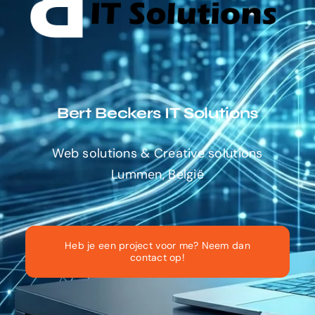
Bert Beckers IT Solutions
Web solutions & Creative solutions
Lummen, België
Heb je een project voor me? Neem dan
contact op!